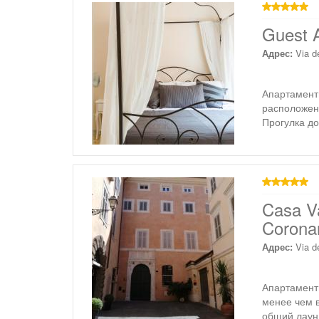
звезд
Guest A
Адрес:
Via d
Апартаменты
расположен
Прогулка д
звезд
Casa V
Coronar
Адрес:
Via d
Апартамент
менее чем в
общий лаунд