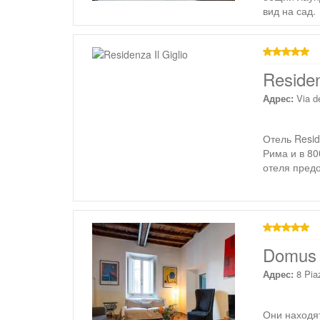
вид на сад.
звезд
Residen
Адрес:
Via d
Отель Resid
Рима и в 80
отеля предо
звезд
Domus 
Адрес:
8 Pia
Они находя