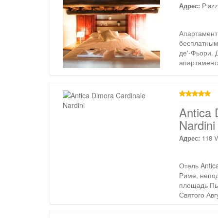
Адрес:
Piazz
Апартаменты
бесплатным
де'-Фьори.
апартамент
звезд
Antica 
Nardini
Адрес:
118 V
Отель Antic
Риме, непод
площадь Пь
Святого Авг