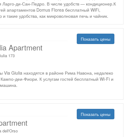
и Ларго-ди-Сан-Педро. В числе удобств — кондиционер.К
тей апартаментов Domus Florea бесплатный WiFi,
 и такие удобства, как микроволновая печь и чайник.
Показать цены
lia Apartment
iulia 173
 Via Giulia находятся в районе Рима Навона, недалеко
Кампо-деи-Фиори. К услугам гостей бесплатный Wi-Fi и
 машина.
Показать цены
partment
a dell'Orso