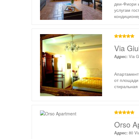
деи-Фиори 
услугам гос
кондиционер
звезд
Via Giu
Адрес:
Via G
Апартаменты
от площади 
стиральная
звезд
Orso A
Адрес:
80 Vi