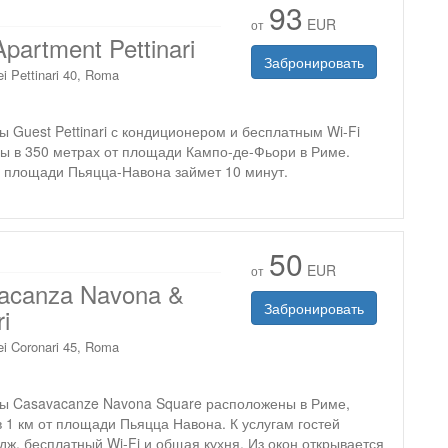
93
EUR
от
partment Pettinari
Забронировать
ei Pettinari 40, Roma
 Guest Pettinari с кондиционером и бесплатным Wi-Fi
ы в 350 метрах от площади Кампо-де-Фьори в Риме.
о площади Пьяцца-Навона займет 10 минут.
50
EUR
от
acanza Navona &
Забронировать
i
ei Coronari 45, Roma
ы Casavacanze Navona Square расположены в Риме,
 1 км от площади Пьяцца Навона. К услугам гостей
ж, бесплатный Wi-Fi и общая кухня. Из окон открывается