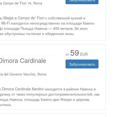
a Campo de' Fiori 19, Roma
 Magia a Campo de' Fiori с собственной кухней и
 Wi-Fi находятся непосредственно на площади Кампо-
 До площади Пьяцца Навона — 400 метров. Во всех
ах обустроены гостиная и обеденная зоны.
59
EUR
от
Dimora Cardinale
Забронировать
ia del Governo Vecchio, Roma
a Dimora Cardinale Nardini находится в районе Навона в
алеку от таких популярных достопримечательностей, как
яцца Навона, площадь Кампо-деи-Фиори и церковь
устина.