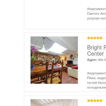
Апартаменты
Святого Анг
услугам гос
звезд
Bright 
Center
Адрес:
60a V
Апартаменты
Рима, недал
гостей бесп
холодильник
звезд