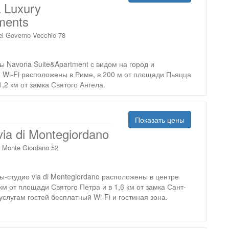
 Luxury
ments
el Governo Vecchio 78
 Navona Suite&Apartment с видом на город и
 Wi-Fi расположены в Риме, в 200 м от площади Пьяцца
1,2 км от замка Святого Ангела.
Показать цены
via di Montegiordano
i Monte Giordano 52
-студио via di Montegiordano расположены в центре
 км от площади Святого Петра и в 1,6 км от замка Сант-
услугам гостей бесплатный Wi-Fi и гостиная зона.