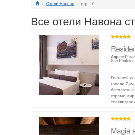
Отели Навона
стр. 10
Все отели Навона ст
звезд
Reside
Адрес:
Piazz
San Pantaleo
Гостевой до
города Рим,
бесплатный
отремонтир
телевизоро
звезд
Magia a