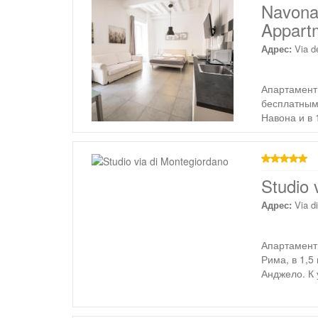
Navona
Appart
Адрес:
Via d
Апартаменты
бесплатным
Навона и в 
звезд
Studio 
Адрес:
Via d
Апартаменты
Рима, в 1,5
Анджело. К 