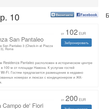
р. 10
Б
Вконтакте
Facebook
102
EUR
от
nza San Pantaleo
Забронировать
a San Pantaleo 3 (Check-in at Piazza
 3), Roma
м Residenza Pantaleo расположен в историческом центре
 в 100 м от площади Навона. К услугам гостей
 Wi-Fi. Гостям предлагается размещение в недавно
ованных номерах и люксах с кондиционером и ЖК-
м.
200
EUR
от
 Campo de' Fiori
Забронировать