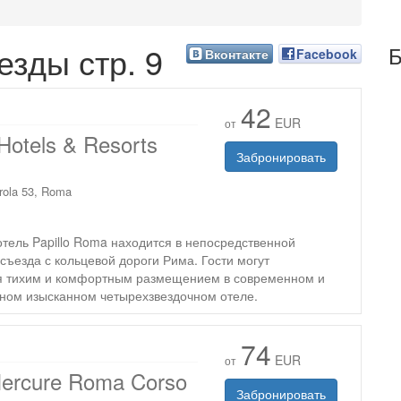
езды стр. 9
Б
Вконтакте
Facebook
42
EUR
от
 Hotels & Resorts
Забронировать
rola 53, Roma
тель Papillo Roma находится в непосредственной
 съезда с кольцевой дороги Рима. Гости могут
я тихим и комфортным размещением в современном и
ном изысканном четырехзвездочном отеле.
74
EUR
от
Mercure Roma Corso
Забронировать