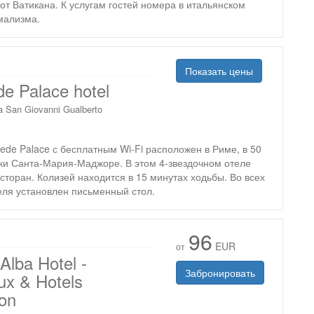
м от Ватикана. К услугам гостей номера в итальянском
мализма.
Показать цены
e Palace hotel
a San Giovanni Gualberto
ede Palace с бесплатным Wi-Fi расположен в Риме, в 50
ики Санта-Мария-Маджоре. В этом 4-звездочном отеле
сторан. Колизей находится в 15 минутах ходьбы. Во всех
еля установлен письменный стол.
96
EUR
от
Alba Hotel -
Забронировать
ux & Hotels
ion