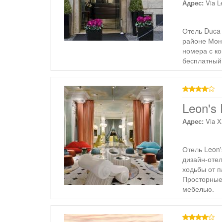
Адрес:
Via L
Отель Duca 
районе Монт
номера с к
бесплатный 
4 звезды
Leon's 
Адрес:
Via X
Отель Leon'
дизайн-отел
ходьбы от п
Просторные
мебелью.