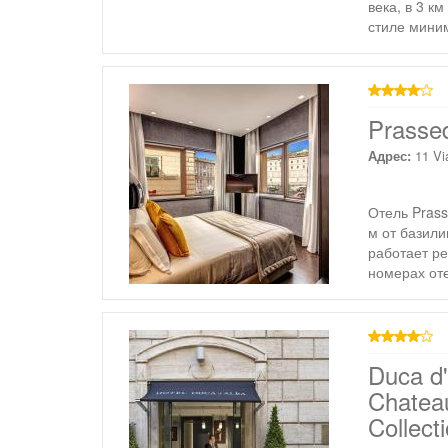
века, в 3 к
стиле мини
4 звезды
Prassed
Адрес:
11 Vi
Отель Prass
м от базил
работает ре
номерах от
4 звезды
Duca d'
Chatea
Collect