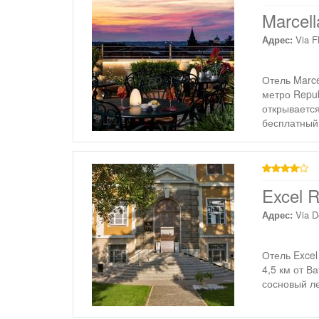
4 звезды
Marcell
Адрес:
Via F
Отель Marce
метро Repub
открывается
бесплатный 
4 звезды
Excel 
Адрес:
Via D
Отель Excel
4,5 км от В
сосновый ле