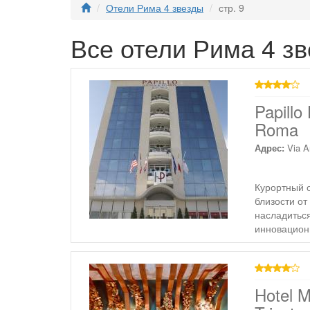
Отели Рима 4 звезды
стр. 9
Все отели Рима 4 зв
4 звезды
Papillo
Roma
Адрес:
Via A
Курортный о
близости от
насладитьс
инновацион
4 звезды
Hotel 