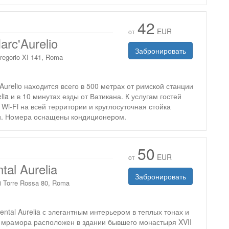
42
EUR
от
arc'Aurelio
Забронировать
regorio XI 141, Roma
Aurelio находится всего в 500 метрах от римской станции
lia и в 10 минутах езды от Ватикана. К услугам гостей
Wi-Fi на всей территории и круглосуточная стойка
и. Номера оснащены кондиционером.
50
EUR
от
tal Aurelia
Забронировать
i Torre Rossa 80, Roma
ental Aurelia с элегантным интерьером в теплых тонах и
з мрамора расположен в здании бывшего монастыря XVII