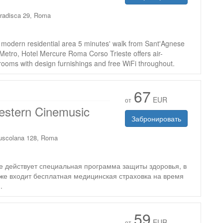
radisca 29, Roma
 modern residential area 5 minutes' walk from Sant'Agnese
Metro, Hotel Mercure Roma Corso Trieste offers air-
rooms with design furnishings and free WiFi throughout.
67
EUR
от
estern Cinemusic
Забронировать
uscolana 128, Roma
е действует специальная программа защиты здоровья, в
же входит бесплатная медицинская страховка на время
.
59
EUR
от