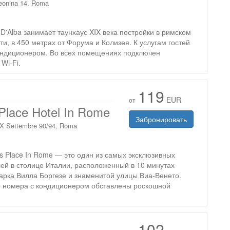
eonina 14, Roma
D'Alba занимает таунхаус XIX века постройки в римском
и, в 450 метрах от Форума и Колизея. К услугам гостей
ондиционером. Во всех помещениях подключен
Wi-Fi.
119
EUR
от
Place Hotel In Rome
Забронировать
X Settembre 90/94, Roma
s Place In Rome — это один из самых эксклюзивных
ей в столице Италии, расположенный в 10 минутах
арка Вилла Боргезе и знаменитой улицы Виа-Венето.
 номера с кондиционером обставлены роскошной
102