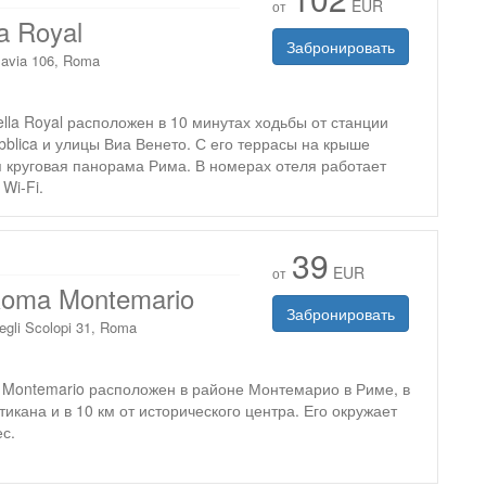
EUR
от
a Royal
Забронировать
lavia 106, Roma
lla Royal расположен в 10 минутах ходьбы от станции
blica и улицы Виа Венето. С его террасы на крыше
 круговая панорама Рима. В номерах отеля работает
Wi-Fi.
39
EUR
от
Roma Montemario
Забронировать
egli Scolopi 31, Roma
 Montemario расположен в районе Монтемарио в Риме, в
атикана и в 10 км от исторического центра. Его окружает
с.