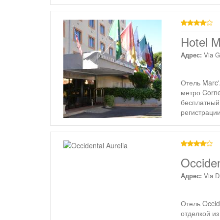
4 звезды
Hotel M
Адрес:
Via G
Отель Marc'
метро Corne
бесплатный 
регистраци
4 звезды
Occiden
Адрес:
Via D
Отель Occid
отделкой и