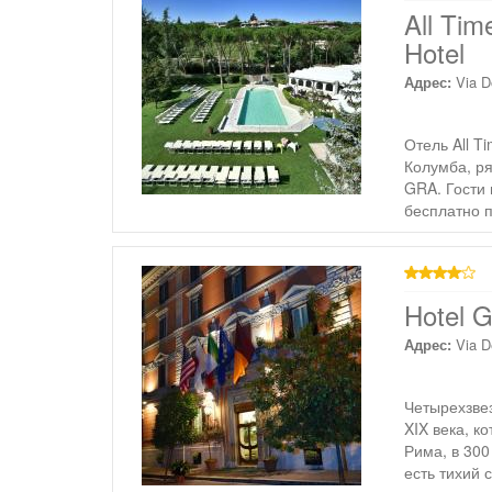
4 звезды
All Tim
Hotel
Адрес:
Via D
Отель All T
Колумба, р
GRA. Гости 
бесплатно 
4 звезды
Hotel G
Адрес:
Via D
Четырехзвез
XIX века, к
Рима, в 300
есть тихий 