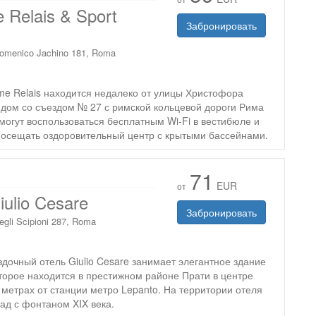
e Relais & Sport
Забронировать
omenico Jachino 181, Roma
ime Relais находится недалеко от улицы Христофора
ядом со съездом № 27 с римской кольцевой дороги Рима
могут воспользоваться бесплатным Wi-Fi в вестибюле и
посещать оздоровительный центр с крытыми бассейнами.
71
EUR
от
iulio Cesare
Забронировать
egli Scipioni 287, Roma
дочный отель Giulio Cesare занимает элегантное здание
оторое находится в престижном районе Прати в центре
 метрах от станции метро Lepanto. На территории отеля
сад с фонтаном XIX века.