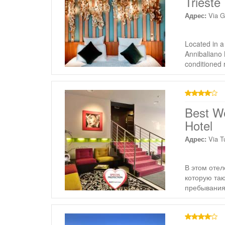
Trieste
Адрес:
Via G
Located in a
Annibaliano 
conditioned 
4 звезды
Best W
Hotel
Адрес:
Via T
В этом отел
которую так
пребывания