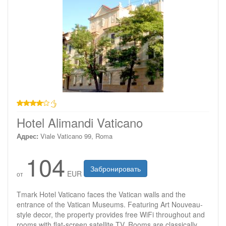
4 звезды
Hotel Alimandi Vaticano
Адрес:
Viale Vaticano 99, Roma
104
Забронировать
EUR
от
Tmark Hotel Vaticano faces the Vatican walls and the
entrance of the Vatican Museums. Featuring Art Nouveau-
style decor, the property provides free WiFi throughout and
rooms with flat-screen satellite TV. Rooms are classically